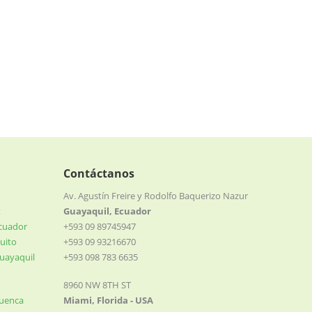
Contáctanos
Av. Agustín Freire y Rodolfo Baquerizo Nazur
t
Guayaquil, Ecuador
Ecuador
+593 09 89745947
uito
+593 09 93216670
uayaquil
+593 098 783 6635
8960 NW 8TH ST
Cuenca
Miami, Florida - USA