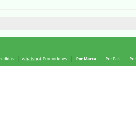
whatshot
endidos
Promociones
Por Marca
Por País
Por