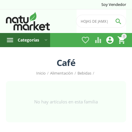
Soy Vendedor

0




Categorías
Café
Inicio
/
Alimentación
/
Bebidas
/
No hay artículos en esta familia