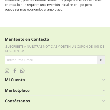
aventurero, puedes intentar destilar tus propios aceites esenciales
en casa, lo que requiere una inversión inicial en equipo pero
puede ser más económico a largo plazo.
Siguiendo estos consejos, podrás encontrar aceites esenciales de
alta calidad a precios más accesibles.
Los antidepresivo más económicos son:
AnsioLife AntiDepresivo
Mantente en Contacto
Aceite esencial de lavanda (Lavender)
¡SUSCRÍBETE A NUESTRAS NOTICIAS Y OBTEN UN CUPÓN DE 10% DE
Aceite esencial de Ylang Ylang
DESCUENTO!
Mi Cuenta
Marketplace
Contáctanos