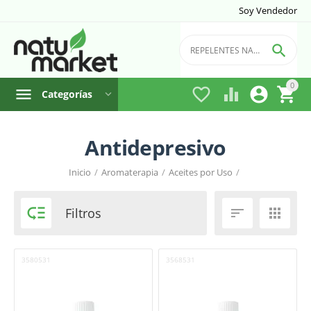
Soy Vendedor

0




Categorías
Antidepresivo
Inicio
/
Aromaterapia
/
Aceites por Uso
/

Filtros


3580531
3568531