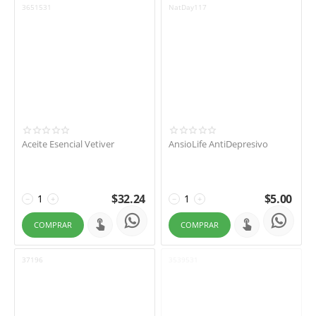
3651531
NatDay117
Aceite Esencial Vetiver
AnsioLife AntiDepresivo
$
32.24
$
5.00
−
+
−
+
COMPRAR
COMPRAR
37196
3539531