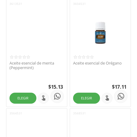
3613531
3604531
Aceite esencial de menta
Aceite esencial de Orégano
(Peppermint)
$
15.13
$
17.11
ELEGIR
ELEGIR
3564531
3568531