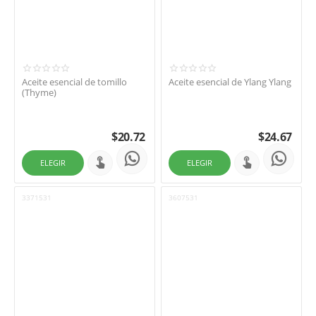
Aceite esencial de tomillo
Aceite esencial de Ylang Ylang
(Thyme)
$
20.72
$
24.67
ELEGIR
ELEGIR
3371531
3607531