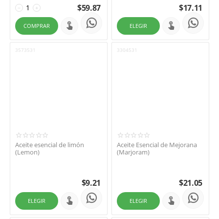
$
59.87
$
17.11
−
+
COMPRAR
ELEGIR
3573531
3304531
Aceite esencial de limón
Aceite Esencial de Mejorana
(Lemon)
(Marjoram)
$
9.21
$
21.05
ELEGIR
ELEGIR