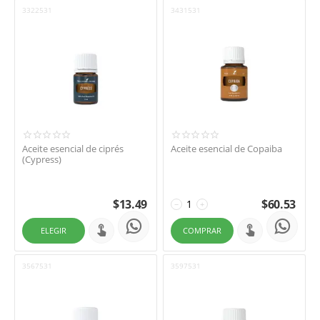
3322531
3431531
Aceite esencial de ciprés
Aceite esencial de Copaiba
(Cypress)
$
13.49
$
60.53
−
+
ELEGIR
COMPRAR
3567531
3597531