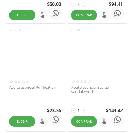
$
50.00
$
94.41
−
+
ELEGIR
COMPRAR
3389531
21930
Aceite esencial Purification
Aceite esencial Sacred
Sandalwood
$
23.36
$
143.42
−
+
ELEGIR
COMPRAR