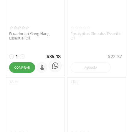
Ecuadorian Ylang Ylang
Eucalyptus Globulus Essential
Essential Oil
Oil
$
36.18
$
22.37
−
+
COMPRAR
Agotado
37231
33208