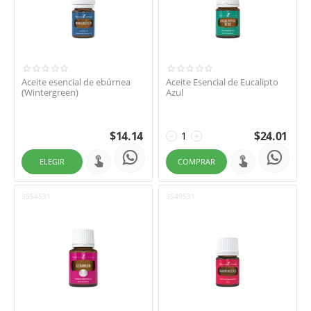
Aceite esencial de ebúrnea
Aceite Esencial de Eucalipto
(Wintergreen)
Azul
$
14.14
$
24.01
−
+
ELEGIR
COMPRAR
3554531
3549531