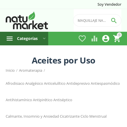
Soy Vendedor

0




Categorías
Aceites por Uso
Filtro
Inicio
/
Aromaterapia
/
Marca
Afrodisiaco
Analgésico
Anticelulítico
Antidepresivo
Antiespasmódico
Antihistamínico
Antipirético
Antiséptico
Calmante, Insomnio y Ansiedad
Cicatrizante
Ciclo Menstrual