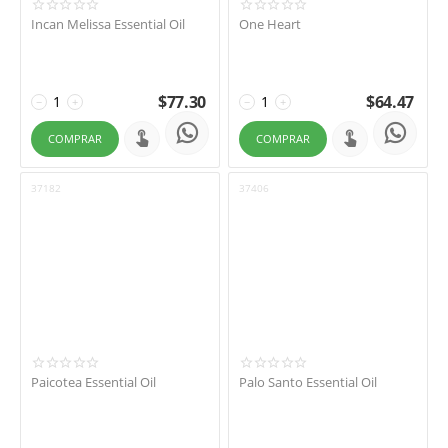
Incan Melissa Essential Oil
One Heart
$
77.30
$
64.47
−
+
−
+
COMPRAR
COMPRAR
37182
37406
Paicotea Essential Oil
Palo Santo Essential Oil