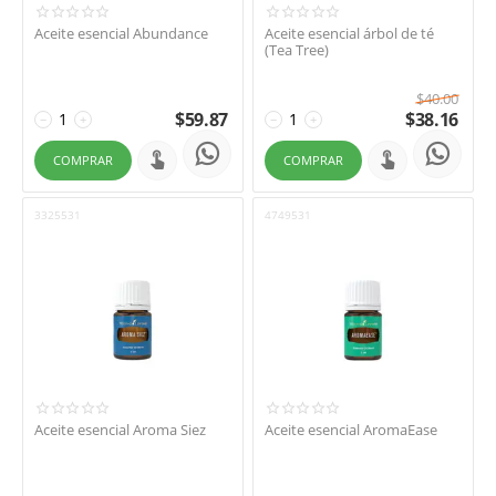
Aceite esencial Abundance
Aceite esencial árbol de té
(Tea Tree)
$
40.00
$
59.87
$
38.16
−
+
−
+
COMPRAR
COMPRAR
3325531
4749531
Aceite esencial Aroma Siez
Aceite esencial AromaEase