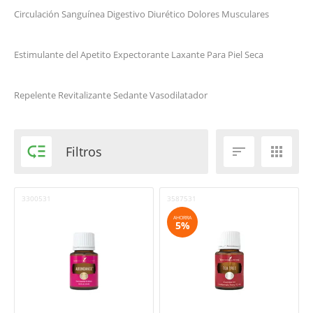
Circulación Sanguínea
Digestivo
Diurético
Dolores Musculares
Estimulante del Apetito
Expectorante
Laxante
Para Piel Seca
Repelente
Revitalizante
Sedante
Vasodilatador

Filtros


3300531
3587531
AHORRA
5%