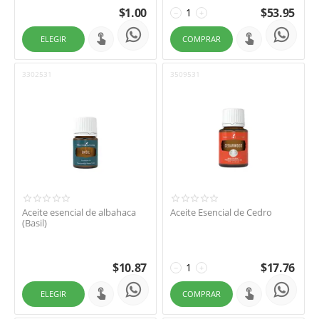
$
1.00
$
53.95
−
+
ELEGIR
COMPRAR
3302531
3509531
Aceite esencial de albahaca
Aceite Esencial de Cedro
(Basil)
$
10.87
$
17.76
−
+
ELEGIR
COMPRAR