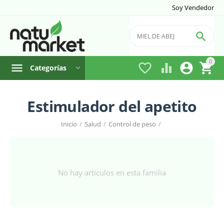
Soy Vendedor

0




Categorías
Estimulador del apetito
Inicio
/
Salud
/
Control de peso
/
No hay artículos en esta familia