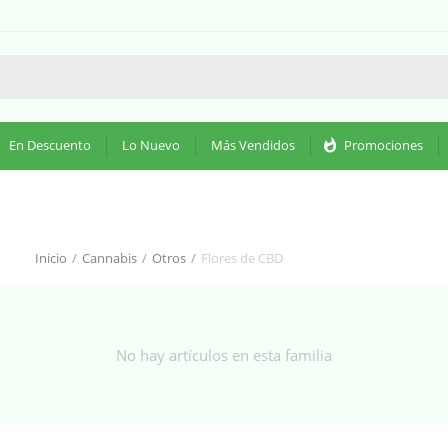
En Descuento
Lo Nuevo
Más Vendidos
whatshot
Promociones
Inicio
/
Cannabis
/
Otros
/
Flores de CBD
No hay artículos en esta familia