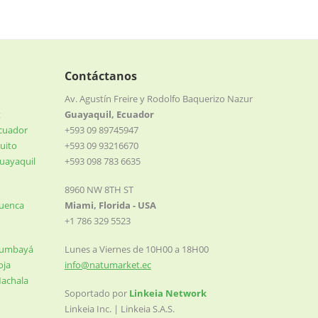
Contáctanos
Av. Agustín Freire y Rodolfo Baquerizo Nazur
t
Guayaquil, Ecuador
Ecuador
+593 09 89745947
uito
+593 09 93216670
uayaquil
+593 098 783 6635
8960 NW 8TH ST
Cuenca
Miami, Florida - USA
+1 786 329 5523
Cumbayá
Lunes a Viernes de 10H00 a 18H00
oja
info@natumarket.ec
Machala
Soportado por
Linkeia Network
Linkeia Inc. | Linkeia S.A.S.