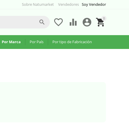
Sobre Natumarket
Vendedores
Soy Vendedor
0





Por Marca
Por País
Por tipo de Fabricación