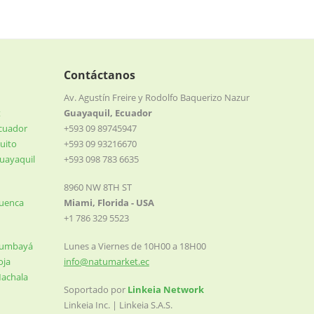
Contáctanos
Av. Agustín Freire y Rodolfo Baquerizo Nazur
t
Guayaquil, Ecuador
Ecuador
+593 09 89745947
uito
+593 09 93216670
uayaquil
+593 098 783 6635
8960 NW 8TH ST
Cuenca
Miami, Florida - USA
+1 786 329 5523
Cumbayá
Lunes a Viernes de 10H00 a 18H00
oja
info@natumarket.ec
Machala
Soportado por
Linkeia Network
Linkeia Inc. | Linkeia S.A.S.