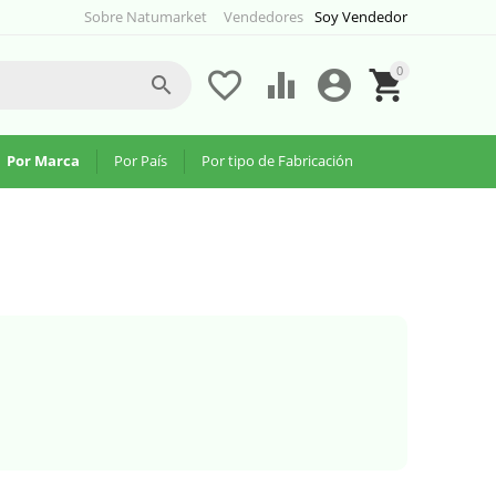
Sobre Natumarket
Vendedores
Soy Vendedor
0





Por Marca
Por País
Por tipo de Fabricación