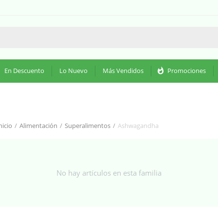
En Descuento
Lo Nuevo
Más Vendidos
whatshot
Promociones
nicio
/
Alimentación
/
Superalimentos
/
Ashwagandha
No hay artículos en esta familia