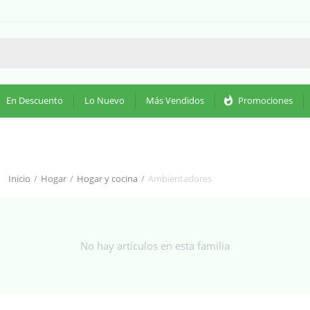
En Descuento
Lo Nuevo
Más Vendidos
whatshot
Promociones
Inicio
/
Hogar
/
Hogar y cocina
/
Ambientadores
No hay artículos en esta familia