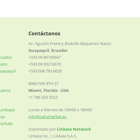
Contáctanos
Av. Agustín Freire y Rodolfo Baquerizo Nazur
t
Guayaquil, Ecuador
Ecuador
+593 09 89745947
uito
+593 09 93216670
uayaquil
+593 098 783 6635
8960 NW 8TH ST
Cuenca
Miami, Florida - USA
+1 786 329 5523
Cumbayá
Lunes a Viernes de 10H00 a 18H00
oja
info@natumarket.ec
Machala
Soportado por
Linkeia Network
Linkeia Inc. | Linkeia S.A.S.