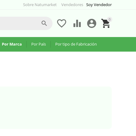
Sobre Natumarket
Vendedores
Soy Vendedor
0





Por Marca
Por País
Por tipo de Fabricación