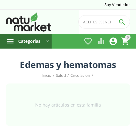
Soy Vendedor

0




Categorías
Edemas y hematomas
Inicio
/
Salud
/
Circulación
/
No hay artículos en esta familia