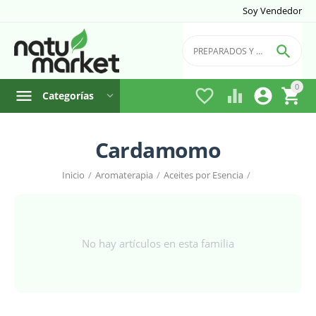
Soy Vendedor

0




Categorías
Cardamomo
Inicio
/
Aromaterapia
/
Aceites por Esencia
/
No hay artículos en esta familia