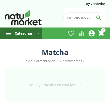
Soy Vendedor

0




Categorías
Matcha
Inicio
/
Alimentación
/
Superalimentos
/
No hay artículos en esta familia