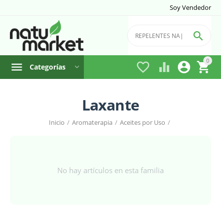
Soy Vendedor

0




Categorías
Laxante
Inicio
/
Aromaterapia
/
Aceites por Uso
/
No hay artículos en esta familia