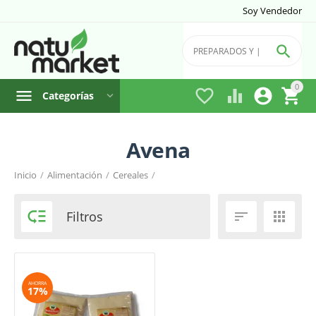
Soy Vendedor

0




Categorías
Avena
Filtro
Inicio
/
Alimentación
/
Cereales
/
País de Fabricación

Filtros


AHORRA
17%