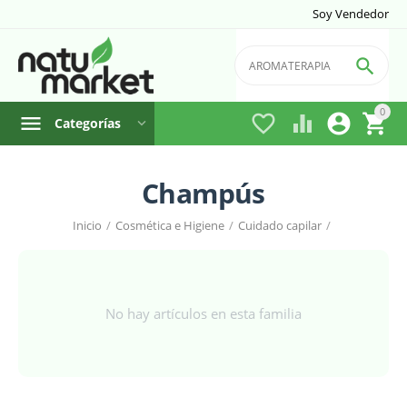
Soy Vendedor

0




Categorías
Champús
Inicio
/
Cosmética e Higiene
/
Cuidado capilar
/
No hay artículos en esta familia