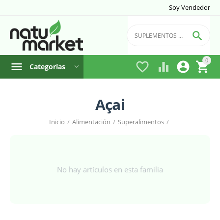
Soy Vendedor

0




Categorías
Açai
Inicio
/
Alimentación
/
Superalimentos
/
No hay artículos en esta familia