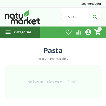
Soy Vendedor

0




Categorías
Pasta
Inicio
/
Alimentación
/
No hay artículos en esta familia