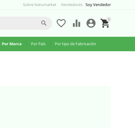
Sobre Natumarket
Vendedores
Soy Vendedor
0





Por Marca
Por País
Por tipo de Fabricación