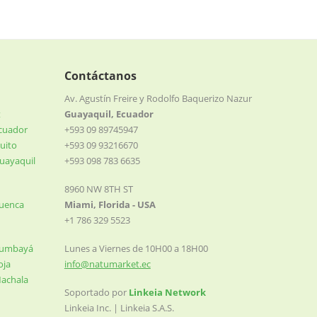
Contáctanos
Av. Agustín Freire y Rodolfo Baquerizo Nazur
t
Guayaquil, Ecuador
Ecuador
+593 09 89745947
uito
+593 09 93216670
uayaquil
+593 098 783 6635
8960 NW 8TH ST
Cuenca
Miami, Florida - USA
+1 786 329 5523
Cumbayá
Lunes a Viernes de 10H00 a 18H00
oja
info@natumarket.ec
Machala
Soportado por
Linkeia Network
Linkeia Inc. | Linkeia S.A.S.