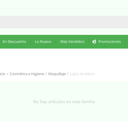
En Descuento
Lo Nuevo
Más Vendidos
whatshot
Promociones
icio
/
Cosmética e Higiene
/
Maquillaje
/
Lápiz de labios
No hay artículos en esta familia