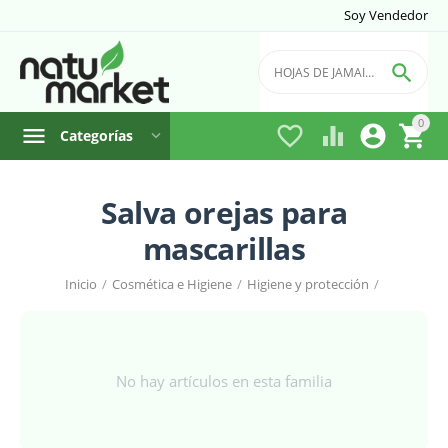
Soy Vendedor

0




Categorías
Salva orejas para
mascarillas
Inicio
/
Cosmética e Higiene
/
Higiene y protección
/
No hay artículos en esta familia