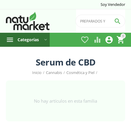
Soy Vendedor

0




Categorías
Serum de CBD
Inicio
/
Cannabis
/
Cosmética y Piel
/
No hay artículos en esta familia