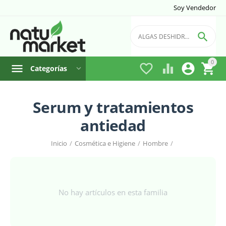
Soy Vendedor

0




Categorías
Serum y tratamientos
antiedad
Inicio
/
Cosmética e Higiene
/
Hombre
/
No hay artículos en esta familia