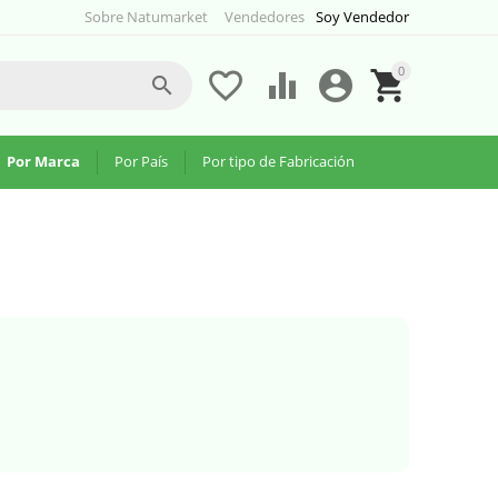
Sobre Natumarket
Vendedores
Soy Vendedor
0





Por Marca
Por País
Por tipo de Fabricación