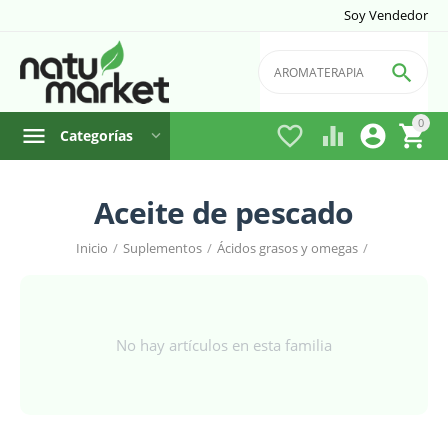
Soy Vendedor

0




Categorías
Aceite de pescado
Inicio
/
Suplementos
/
Ácidos grasos y omegas
/
No hay artículos en esta familia