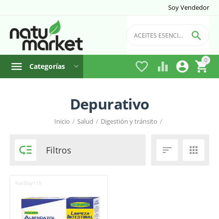
Soy Vendedor

0




Categorías
Depurativo
Inicio
/
Salud
/
Digestión y tránsito
/

Filtros


NatDay115