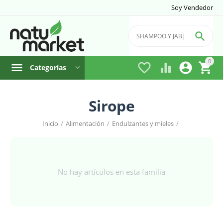
Soy Vendedor

0




Categorías
Sirope
Inicio
/
Alimentación
/
Endulzantes y mieles
/
No hay artículos en esta familia