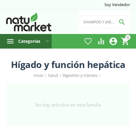
Soy Vendedor

0




Categorías
Hígado y función hepática
Inicio
/
Salud
/
Digestión y tránsito
/
No hay artículos en esta familia