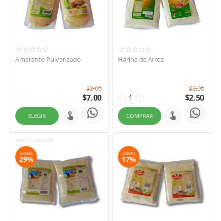
Amaranto Pulverizado
Harina de Arroz
$
8.00
$
3.00
$
7.00
$
2.50
−
+
ELEGIR
COMPRAR
68A721288935P
AHORRA
AHORRA
29%
17%