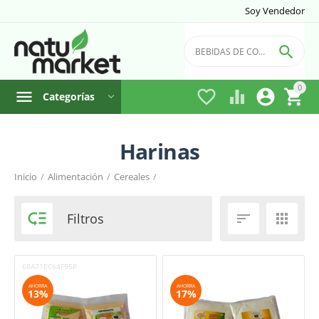
Soy Vendedor

0




Categorías
Harinas
Filtro
Inicio
/
Alimentación
/
Cereales
/
País de Fabricación

Filtros


68A71EC64F95P
AHORRA
AHORRA
13%
17%