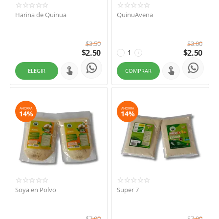
Harina de Quinua
QuinuAvena
$
3.50
$
3.00
$
2.50
$
2.50
−
+
ELEGIR
COMPRAR
AHORRA
AHORRA
14%
14%
Soya en Polvo
Super 7
$
7.00
$
7.00