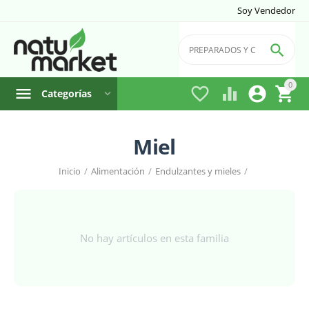
Soy Vendedor

0




Categorías
Miel
Inicio
/
Alimentación
/
Endulzantes y mieles
/
No hay artículos en esta familia