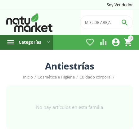
Soy Vendedor

0




Categorías
Antiestrías
Inicio
/
Cosmética e Higiene
/
Cuidado corporal
/
No hay artículos en esta familia