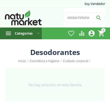
Soy Vendedor

0




Categorías
Desodorantes
Inicio
/
Cosmética e Higiene
/
Cuidado corporal
/
No hay artículos en esta familia