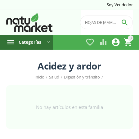
Soy Vendedor

0




Categorías
Acidez y ardor
Inicio
/
Salud
/
Digestión y tránsito
/
No hay artículos en esta familia