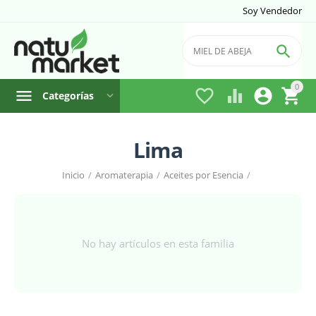
Soy Vendedor

0




Categorías
Lima
Inicio
/
Aromaterapia
/
Aceites por Esencia
/
No hay artículos en esta familia