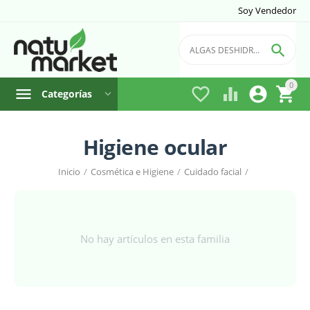
Soy Vendedor

0




Categorías
Higiene ocular
Inicio
/
Cosmética e Higiene
/
Cuidado facial
/
No hay artículos en esta familia