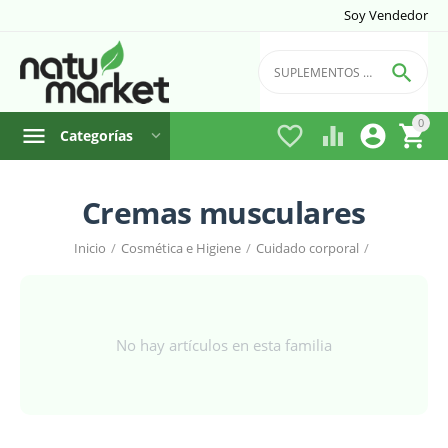
Soy Vendedor

0




Categorías
Cremas musculares
Inicio
/
Cosmética e Higiene
/
Cuidado corporal
/
No hay artículos en esta familia