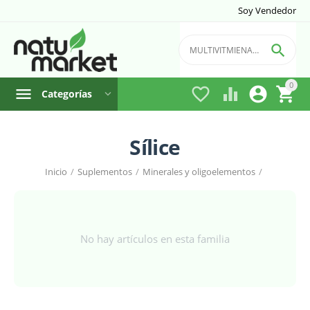
Soy Vendedor

0




Categorías
Sílice
Inicio
/
Suplementos
/
Minerales y oligoelementos
/
No hay artículos en esta familia