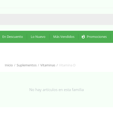
En Descuento
Lo Nuevo
Más Vendidos
whatshot
Promociones
Inicio
/
Suplementos
/
Vitaminas
/
Vitamina D
No hay artículos en esta familia