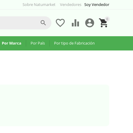
Sobre Natumarket
Vendedores
Soy Vendedor
0





Por Marca
Por País
Por tipo de Fabricación