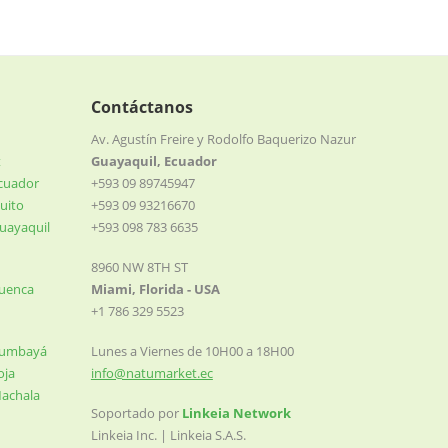
Contáctanos
Av. Agustín Freire y Rodolfo Baquerizo Nazur
t
Guayaquil, Ecuador
Ecuador
+593 09 89745947
uito
+593 09 93216670
uayaquil
+593 098 783 6635
8960 NW 8TH ST
Cuenca
Miami, Florida - USA
+1 786 329 5523
Cumbayá
Lunes a Viernes de 10H00 a 18H00
oja
info@natumarket.ec
Machala
Soportado por
Linkeia Network
Linkeia Inc. | Linkeia S.A.S.