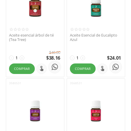
Aceite esencial árbol de té
Aceite Esencial de Eucalipto
(Tea Tree)
Azul
$
40.00
$
38.16
$
24.01
−
+
−
+
COMPRAR
COMPRAR
3580531
3568531