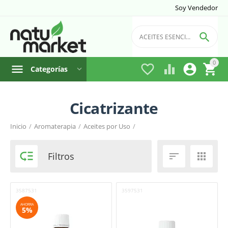
Soy Vendedor

0




Categorías
Cicatrizante
Filtro
Inicio
/
Aromaterapia
/
Aceites por Uso
/
Marca

Filtros


3587531
3597531
AHORRA
5%