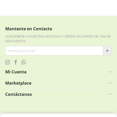
Siguiendo estos consejos, podrás encontrar aceites esenciales de
alta calidad a precios más accesibles.
Los cicatrizante más económicos son:
Aceite esencial de lavanda (Lavender)
Mantente en Contacto
Aceite Esencial de Eucalipto Azul
¡SUSCRÍBETE A NUESTRAS NOTICIAS Y OBTEN UN CUPÓN DE 10% DE
Aceite esencial de Ylang Ylang
DESCUENTO!
Mi Cuenta
Marketplace
Contáctanos