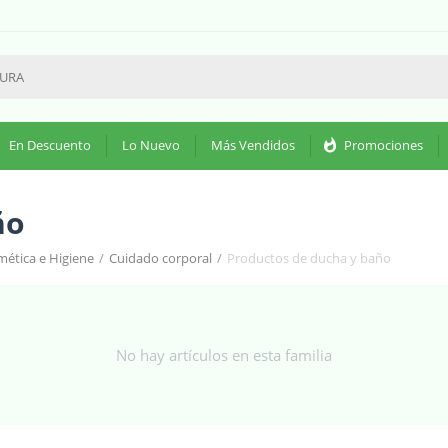
En Descuento
Lo Nuevo
Más Vendidos
whatshot
Promociones
ño
ética e Higiene
/
Cuidado corporal
/
Productos de ducha y baño
No hay artículos en esta familia