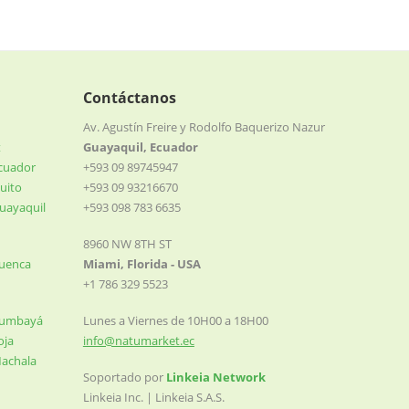
Contáctanos
Av. Agustín Freire y Rodolfo Baquerizo Nazur
t
Guayaquil, Ecuador
Ecuador
+593 09 89745947
uito
+593 09 93216670
uayaquil
+593 098 783 6635
8960 NW 8TH ST
Cuenca
Miami, Florida - USA
+1 786 329 5523
Cumbayá
Lunes a Viernes de 10H00 a 18H00
oja
info@natumarket.ec
Machala
Soportado por
Linkeia Network
Linkeia Inc. | Linkeia S.A.S.