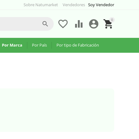
Sobre Natumarket
Vendedores
Soy Vendedor
0





Por Marca
Por País
Por tipo de Fabricación