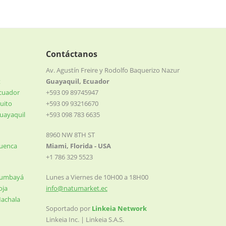
Contáctanos
Av. Agustín Freire y Rodolfo Baquerizo Nazur
t
Guayaquil, Ecuador
Ecuador
+593 09 89745947
uito
+593 09 93216670
uayaquil
+593 098 783 6635
8960 NW 8TH ST
Cuenca
Miami, Florida - USA
+1 786 329 5523
Cumbayá
Lunes a Viernes de 10H00 a 18H00
oja
info@natumarket.ec
Machala
Soportado por
Linkeia Network
Linkeia Inc. | Linkeia S.A.S.