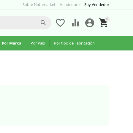
Sobre Natumarket
Vendedores
Soy Vendedor
0





Por Marca
Por País
Por tipo de Fabricación