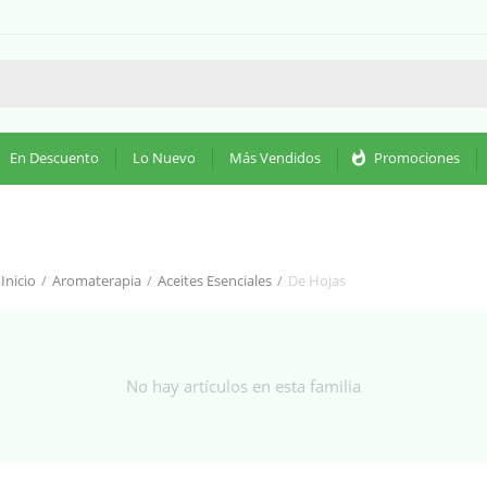
En Descuento
Lo Nuevo
Más Vendidos
whatshot
Promociones
Inicio
/
Aromaterapia
/
Aceites Esenciales
/
De Hojas
No hay artículos en esta familia