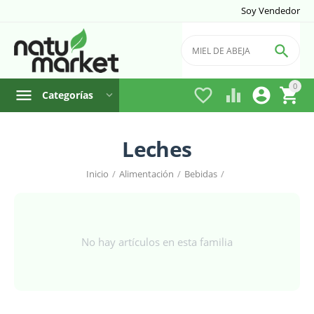
Soy Vendedor

0




Categorías
Leches
Inicio
/
Alimentación
/
Bebidas
/
No hay artículos en esta familia