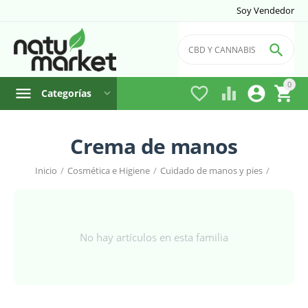
Soy Vendedor

0




Categorías
Crema de manos
Inicio
/
Cosmética e Higiene
/
Cuidado de manos y pies
/
No hay artículos en esta familia